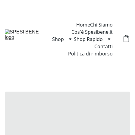
SCONTI IMPERDIBILI SU TUTTI I PACCHETTI
Home
Chi Siamo
Cos'è Spesibene.it
Shop
Shop Rapido
Contatti
Politica di rimborso
Home / Shop / Tutti i Monoprodotto