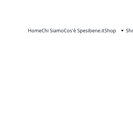
SCONTI IMPERDIBILI SU TUTTI I PACCHETTI
Home
Chi Siamo
Cos'è Spesibene.it
Shop
Sh