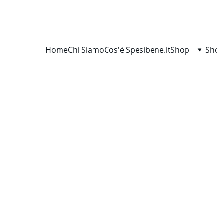
SCONTI IMPERDIBILI SU TUTTI I PACCHETTI
Home
Chi Siamo
Cos'è Spesibene.it
Shop
Sh