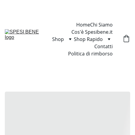
SCONTI IMPERDIBILI SU TUTTI I PACCHETTI
Home
Chi Siamo
Cos'è Spesibene.it
Shop
Shop Rapido
Contatti
Politica di rimborso
Home / Shop / 45 Euro / Salato